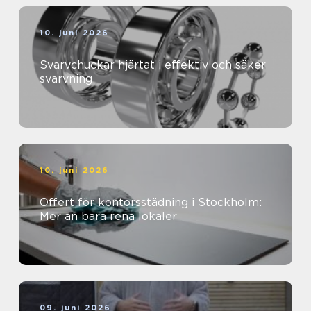
10. juni 2026
Svarvchuckar hjärtat i effektiv och säker
svarvning
10. juni 2026
Offert för kontorsstädning i Stockholm:
Mer än bara rena lokaler
09. juni 2026