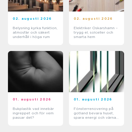
02. augusti 2026
02. augusti 2026
Belysning kyrka funktion,
Elektriker Oskarshamn –
atmosfär och säkert
trygg el, solceller och
underhåll i höga rum
smarta hem
01. augusti 2026
01. augusti 2026
Bukplastik vad innebär
Fönsterrenovering på
ingreppet och för vem
gotland bevara huset,
passar det?
spara energi och värna
hantverket