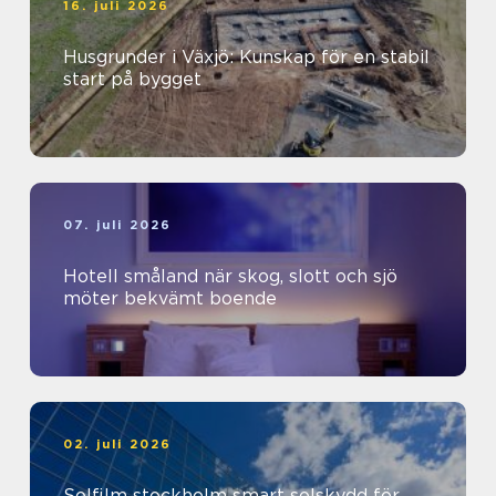
16. juli 2026
Husgrunder i Växjö: Kunskap för en stabil
start på bygget
07. juli 2026
Hotell småland när skog, slott och sjö
möter bekvämt boende
02. juli 2026
Solfilm stockholm smart solskydd för