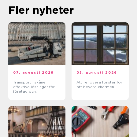
Fler nyheter
07. augusti 2026
05. augusti 2026
Transport i skåne
Att renovera fönster för
effektiva lösningar för
att bevara charmen
företag och
privatpersoner