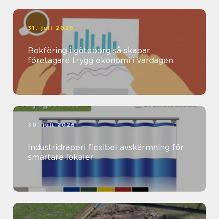
31. juli 2026
Bokföring i göteborg så skapar
företagare trygg ekonomi i vardagen
30. juli 2026
Industridraperi flexibel avskärmning för
smartare lokaler