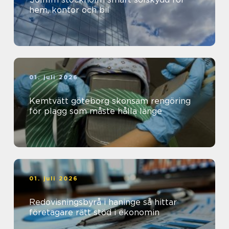
hem, kontor och bil
01. juli 2026
Kemtvätt göteborg skonsam rengöring
för plagg som måste hålla länge
01. juli 2026
Redovisningsbyrå i haninge så hittar
företagare rätt stöd i ekonomin