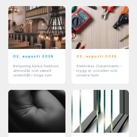
02. augusti 2026
02. augusti 2026
Belysning kyrka funktion,
Elektriker Oskarshamn –
atmosfär och säkert
trygg el, solceller och
underhåll i höga rum
smarta hem