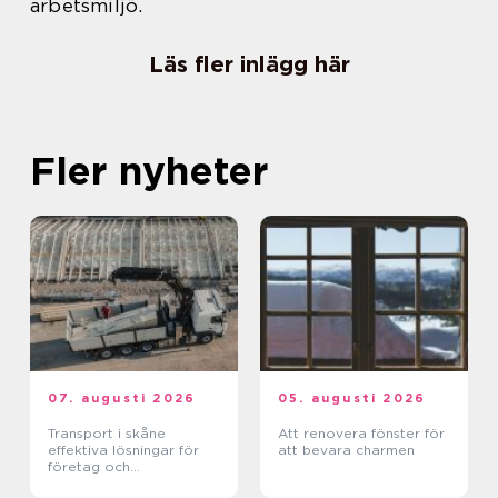
arbetsmiljö.
Läs fler inlägg här
Fler nyheter
07. augusti 2026
05. augusti 2026
Transport i skåne
Att renovera fönster för
effektiva lösningar för
att bevara charmen
företag och
privatpersoner