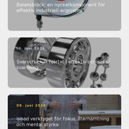
Balansblock: en nyckelkomponent för
effektiv industriell ergonomi
10. juni 2026
Svarvchuckar hjärtat i effektiv och säker
svarvning
09. juni 2026
Isbad verktyget för fokus, återhämtning
och mental styrka