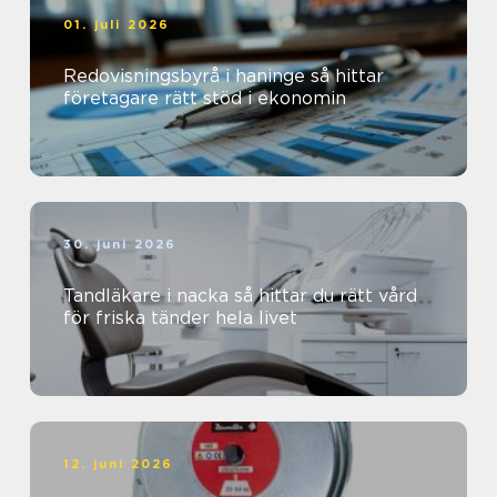
01. juli 2026
Redovisningsbyrå i haninge så hittar
företagare rätt stöd i ekonomin
30. juni 2026
Tandläkare i nacka så hittar du rätt vård
för friska tänder hela livet
12. juni 2026