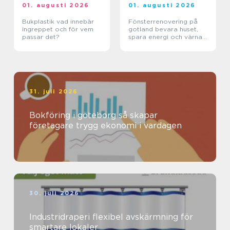
01. augusti 2026
01. augusti 2026
Bukplastik vad innebär
Fönsterrenovering på
ingreppet och för vem
gotland bevara huset,
passar det?
spara energi och värna
hantverket
31. juli 2026
Bokföring i göteborg så skapar
företagare trygg ekonomi i vardagen
30. juli 2026
Industridraperi flexibel avskärmning för
smartare lokaler