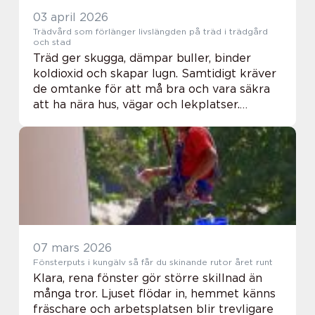
03 april 2026
Trädvård som förlänger livslängden på träd i trädgård
och stad
Träd ger skugga, dämpar buller, binder
koldioxid och skapar lugn. Samtidigt kräver
de omtanke för att må bra och vara säkra
att ha nära hus, vägar och lekplatser.
Genomtänkt Trädvård handlar om att
kombinera estetik, säkerhet och
naturhänsyn, från ny...
07 mars 2026
Fönsterputs i kungälv så får du skinande rutor året runt
Klara, rena fönster gör större skillnad än
många tror. Ljuset flödar in, hemmet känns
fräschare och arbetsplatsen blir trevligare