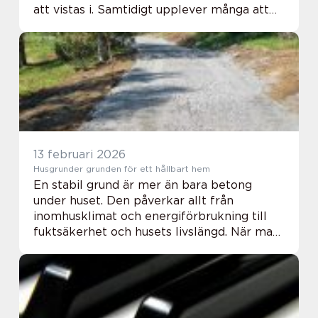
att vistas i. Samtidigt upplever många att
fönsterputs är tungt, tidskrävande och
ibland ganska frustrerande. I Kungälv,...
13 februari 2026
Husgrunder grunden för ett hållbart hem
En stabil grund är mer än bara betong
under huset. Den påverkar allt från
inomhusklimat och energiförbrukning till
fuktsäkerhet och husets livslängd. När man
planerar eller renoverar husgrunder
behöver man förstå både markens
förutsättningar och de o...