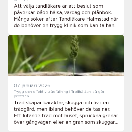
Att välja tandläkare är ett beslut som
påverkar både hälsa, vardag och plånbok.
Många söker efter Tandläkare Halmstad när
de behöver en trygg klinik som kan ta hand
om både akuta besvär och långsiktig
tandhälsa. En bra tandvårdsklinik
kombinerar medi...
07 januari 2026
Trygg och effektiv trädfällning i Trollhättan: så gör
proffsen
Träd skapar karaktär, skugga och liv i en
trädgård, men ibland behöver de tas ner.
Ett lutande träd mot huset, spruckna grenar
över gångvägen eller en gran som skuggar
hela tomten kan bli både en s...