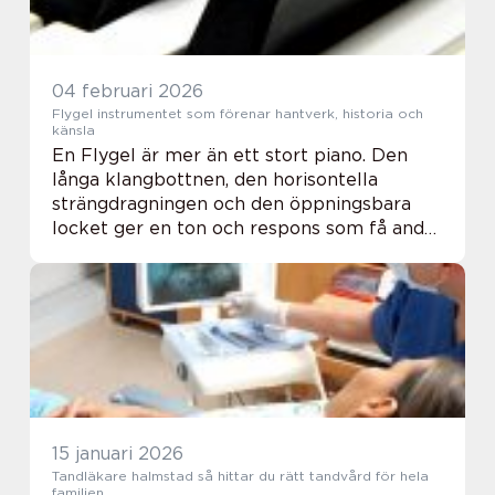
04 februari 2026
Flygel instrumentet som förenar hantverk, historia och
känsla
En Flygel är mer än ett stort piano. Den
långa klangbottnen, den horisontella
strängdragningen och den öppningsbara
locket ger en ton och respons som få andra
instrument kan mäta sig med. I
konsertsalar, kyrkor, studios och
vardagsrum fungerar flygel...
15 januari 2026
Tandläkare halmstad så hittar du rätt tandvård för hela
familjen