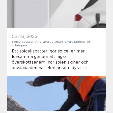
03 maj 2026
Solcellsbatteri Åkersberga smart energilagring för
villaägare
Ett solcellsbatteri gör solceller mer
lönsamma genom att lagra
överskottsenergi när solen skiner och
använda den när elen är som dyrast. I
Åkersberga, där många bor i villa med hög
elförbrukning, blir rätt batterilösning ofta
skillnaden mellan okej b...