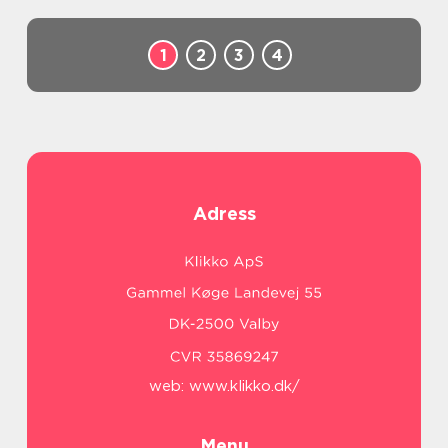
1
2
3
4
Adress
web:
www.klikko.dk/
Menu