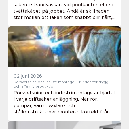
saken i strandväskan, vid poolkanten eller i
tvättskåpet på jobbet. Ändå är skillnaden
stor mellan ett lakan som snabbt blir hårt,
tappar färg och suger dåligt och ett som
håller sig mjukt, fylligt och funkt...
02 juni 2026
Rörsvetsning och industrimontage: Grunden för trygg
och effektiv produktion
Rörsvetsning och industrimontage är hjärtat
i varje driftsäker anläggning. När rör,
pumpar, värmeväxlare och
stålkonstruktioner monteras korrekt från
början minskar risken för lä...