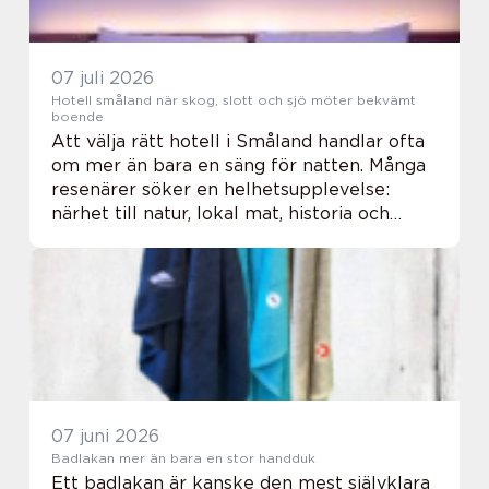
07 juli 2026
Hotell småland när skog, slott och sjö möter bekvämt
boende
Att välja rätt hotell i Småland handlar ofta
om mer än bara en säng för natten. Många
resenärer söker en helhetsupplevelse:
närhet till natur, lokal mat, historia och
miljöer som känns personliga. I Småland
finns allt från familjeägda gårdshotell och...
07 juni 2026
Badlakan mer än bara en stor handduk
Ett badlakan är kanske den mest självklara