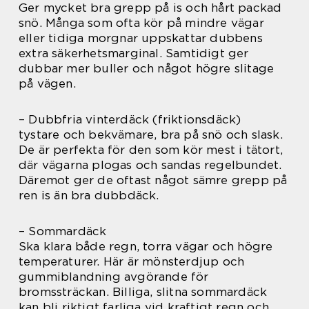
Ger mycket bra grepp på is och hårt packad
snö. Många som ofta kör på mindre vägar
eller tidiga morgnar uppskattar dubbens
extra säkerhetsmarginal. Samtidigt ger
dubbar mer buller och något högre slitage
på vägen.
– Dubbfria vinterdäck (friktionsdäck)
tystare och bekvämare, bra på snö och slask.
De är perfekta för den som kör mest i tätort,
där vägarna plogas och sandas regelbundet.
Däremot ger de oftast något sämre grepp på
ren is än bra dubbdäck.
– Sommardäck
Ska klara både regn, torra vägar och högre
temperaturer. Här är mönsterdjup och
gummiblandning avgörande för
bromssträckan. Billiga, slitna sommardäck
kan bli riktigt farliga vid kraftigt regn och