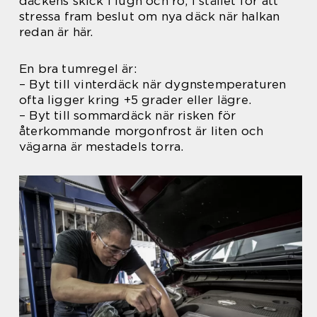
däckens skick i lugn och ro, i stället för att
stressa fram beslut om nya däck när halkan
redan är här.
En bra tumregel är:
– Byt till vinterdäck när dygnstemperaturen
ofta ligger kring +5 grader eller lägre.
– Byt till sommardäck när risken för
återkommande morgonfrost är liten och
vägarna är mestadels torra.