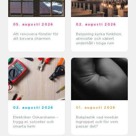
05. augusti 2026
02. augusti 2026
Att renovera fönster för
Belysning kyrka funktion,
att bevara charmen
atmosfär och säkert
underhåll i höga rum
02. augusti 2026
01. augusti 2026
Elektriker Oskarshamn –
Bukplastik vad innebär
trygg el, solceller och
ingreppet och för vem
smarta hem
passar det?