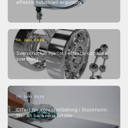
effektiv industriell ergonomi
10. juni 2026
Svarvchuckar hjärtat i effektiv och säker
svarvning
10. juni 2026
Offert för kontorsstädning i Stockholm:
Mer än bara rena lokaler