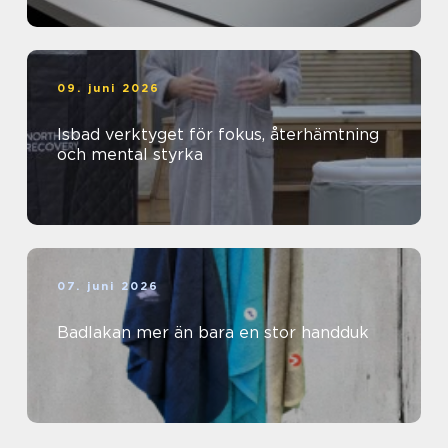
09. juni 2026
Isbad verktyget för fokus, återhämtning
och mental styrka
07. juni 2026
Badlakan mer än bara en stor handduk