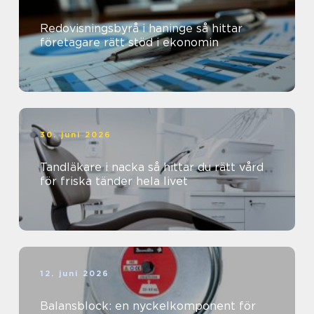
Redovisningsbyrå i haninge så hittar
företagare rätt stöd i ekonomin
30. juni 2026
Tandläkare i nacka så hittar du rätt vård
för friska tänder hela livet
12. juni 2026
Balansblock: en nyckelkomponent för