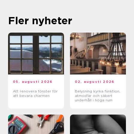
Fler nyheter
05. augusti 2026
02. augusti 2026
Att renovera fönster för
Belysning kyrka funktion,
att bevara charmen
atmosfär och säkert
underhåll i höga rum