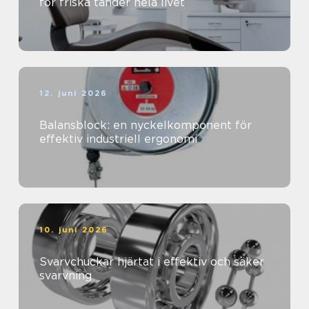
för friska tänder hela livet
12. juni 2026
Balansblock: en nyckelkomponent för
effektiv industriell ergonomi
10. juni 2026
Svarvchuckar hjärtat i effektiv och säker
svarvning