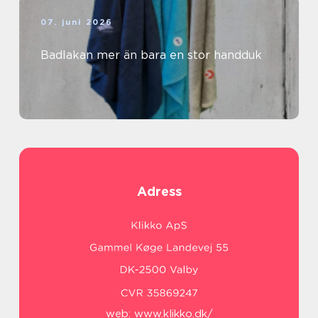
07. juni 2026
Badlakan mer än bara en stor handduk
Adress
web:
www.klikko.dk/