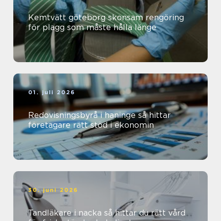
Kemtvätt göteborg skonsam rengöring
för plagg som måste hålla länge
01. juli 2026
Redovisningsbyrå i haninge så hittar
företagare rätt stöd i ekonomin
30. juni 2026
Tandläkare i nacka så hittar du rätt vård