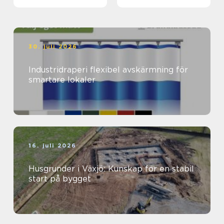
hantverket
30. juli 2026
Industridraperi flexibel avskärmning för
smartare lokaler
16. juli 2026
Husgrunder i Växjö: Kunskap för en stabil
start på bygget