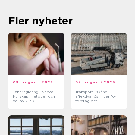
Fler nyheter
09. augusti 2026
07. augusti 2026
Tandreglering i Nacka:
Transport i skåne
Kunskap, metoder och
effektiva lösningar för
val av klinik
företag och
privatpersoner