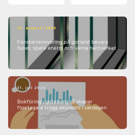
01. augusti 2026
Fönsterrenovering på gotland bevara
huset, spara energi och värna hantverket
31. juli 2026
Bokföring i göteborg så skapar
företagare trygg ekonomi i vardagen