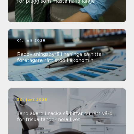
för plagg som måste hålla länge
01. juli 2026
Redovisningsbyrå i haninge så hittar
företagare rätt stöd i ekonomin
30. juni 2026
Tandläkare i nacka så hittar du rätt vård
för friska tänder hela livet