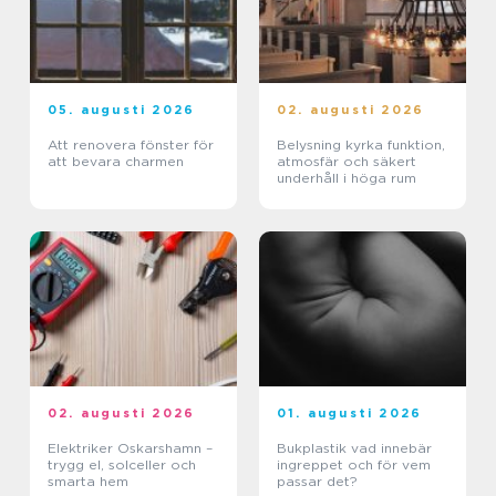
05. augusti 2026
02. augusti 2026
Att renovera fönster för
Belysning kyrka funktion,
att bevara charmen
atmosfär och säkert
underhåll i höga rum
02. augusti 2026
01. augusti 2026
Elektriker Oskarshamn –
Bukplastik vad innebär
trygg el, solceller och
ingreppet och för vem
smarta hem
passar det?