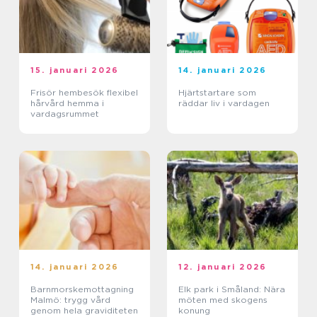
15. januari 2026
14. januari 2026
Frisör hembesök flexibel
Hjärtstartare som
hårvård hemma i
räddar liv i vardagen
vardagsrummet
14. januari 2026
12. januari 2026
Barnmorskemottagning
Elk park i Småland: Nära
Malmö: trygg vård
möten med skogens
genom hela graviditeten
konung