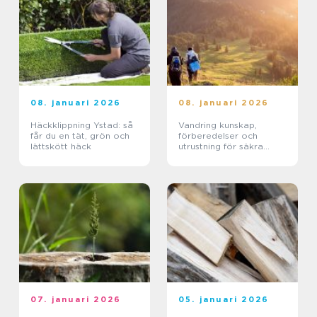
08. januari 2026
08. januari 2026
Häckklippning Ystad: så
Vandring kunskap,
får du en tät, grön och
förberedelser och
lättskött häck
utrustning för säkra
turer
07. januari 2026
05. januari 2026