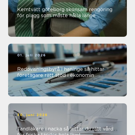
Kemtvätt göteborg skonsam rengöring
för plagg som måste hålla länge
01. juli 2026
Redovisningsbyrå i haninge så hittar
företagare rätt stöd i ekonomin
30. juni 2026
Tandläkare i nacka så hittar du rätt vård
för friska tänder hela livet