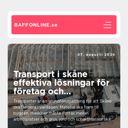
BAFFONLINE.
se
07. augusti 2026
Simon Hagberg
Transport i skåne
effektiva lösningar för
företag och
privatpersoner
Transporter är en grundförutsättning för att Skåne
ska fungera i vardagen. Material ska fram till
byggen, maskiner måste flyttas mellan
arbetsplatser och grus, jord och schaktmassor ska
både levereras...