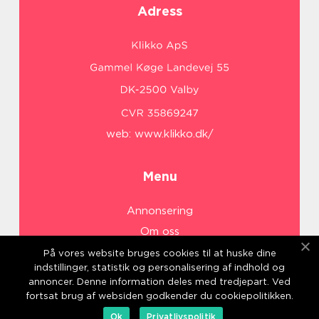
Adress
web:
www.klikko.dk/
Menu
Annonsering
Om oss
Cookies
På vores website bruges cookies til at huske dine
indstillinger, statistik og personalisering af indhold og
Kontakta oss
annoncer. Denne information deles med tredjepart. Ved
Sitemap
fortsat brug af websiden godkender du cookiepolitikken.
Ok
Privatlivspolitik