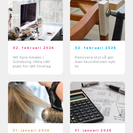
02. februari 2026
02. februari 2026
Att hyra lokaler i
Renovera stol så ger
Göteborg: Hitta rätt
man favoritstolen nytt
plats för ditt företag
liv
31. januari 2026
31. januari 2026