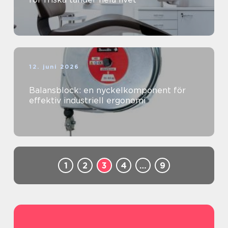
12. juni 2026
Balansblock: en nyckelkomponent för
effektiv industriell ergonomi
1
2
3
4
…
9