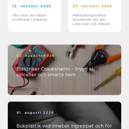
13. oktober 2025
07. oktober 2025
Tips inför din nästa
Heltäckningsmatta
konferens i Dalarna
Stockholm: för ett
ombonat och stilrent
hem
02. augusti 2026
Elektriker Oskarshamn – trygg el,
solceller och smarta hem
01. augusti 2026
Bukplastik vad innebär ingreppet och för