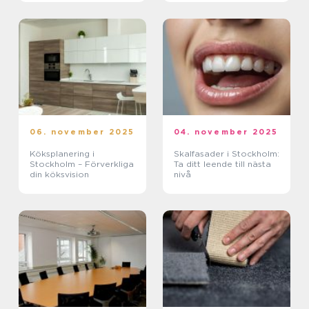
06. november 2025
04. november 2025
Köksplanering i
Skalfasader i Stockholm:
Stockholm – Förverkliga
Ta ditt leende till nästa
din köksvision
nivå