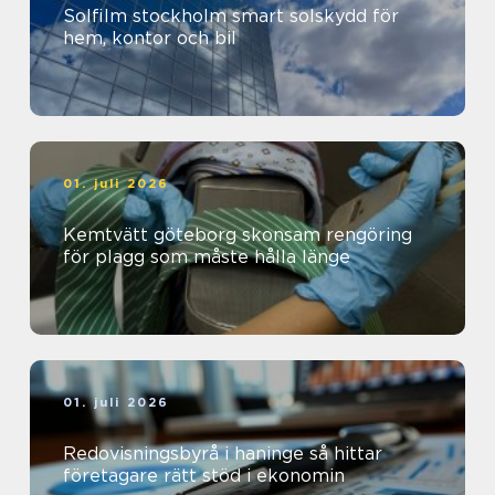
Solfilm stockholm smart solskydd för
hem, kontor och bil
01. juli 2026
Kemtvätt göteborg skonsam rengöring
för plagg som måste hålla länge
01. juli 2026
Redovisningsbyrå i haninge så hittar
företagare rätt stöd i ekonomin