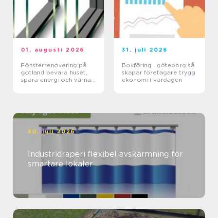
01. augusti 2026
31. juli 2026
Fönsterrenovering på
Bokföring i göteborg så
gotland bevara huset,
skapar företagare trygg
spara energi och värna
ekonomi i vardagen
hantverket
30. juli 2026
Industridraperi flexibel avskärmning för
smartare lokaler