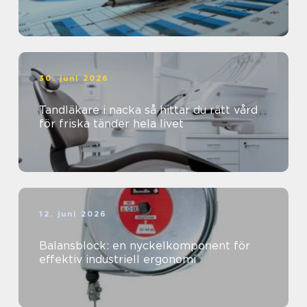
30. juni 2026
Tandläkare i nacka så hittar du rätt vård
för friska tänder hela livet
12. juni 2026
Balansblock: en nyckelkomponent för
effektiv industriell ergonomi