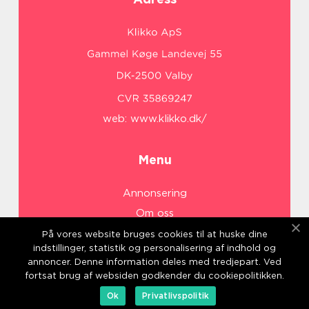
web:
www.klikko.dk/
Menu
Annonsering
Om oss
Cookies
På vores website bruges cookies til at huske dine
indstillinger, statistik og personalisering af indhold og
Kontakta oss
annoncer. Denne information deles med tredjepart. Ved
Sitemap
fortsat brug af websiden godkender du cookiepolitikken.
Ok
Privatlivspolitik