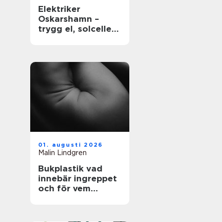
Elektriker
Oskarshamn –
trygg el, solceller
och smarta hem
01. augusti 2026
Malin Lindgren
Bukplastik vad
innebär ingreppet
och för vem
passar det?