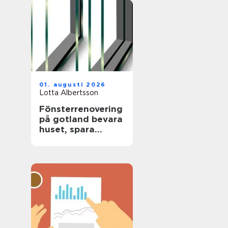
01. augusti 2026
Lotta Albertsson
Fönsterrenovering
på gotland bevara
huset, spara
energi och värna
hantverket