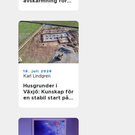
avskärmning för
smartare lokaler
16. juli 2026
Karl Lindgren
Husgrunder i
Växjö: Kunskap för
en stabil start på
bygget