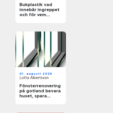
Bukplastik vad
innebär ingreppet
och för vem
passar det?
01. augusti 2026
Lotta Albertsson
Fönsterrenovering
på gotland bevara
huset, spara
energi och värna
hantverket