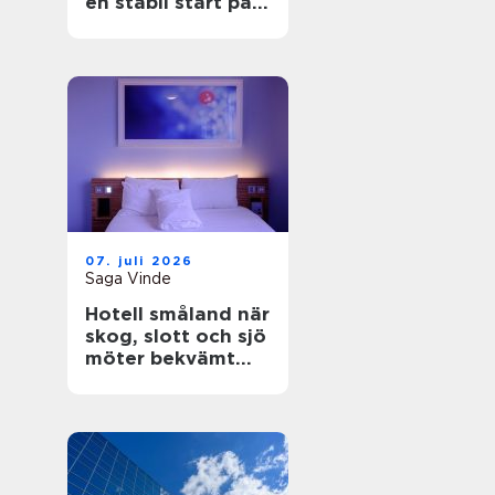
en stabil start på
bygget
07. juli 2026
Saga Vinde
Hotell småland när
skog, slott och sjö
möter bekvämt
boende