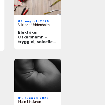
02. augusti 2026
Viktoria Uddenholm
Elektriker
Oskarshamn –
trygg el, solceller
och smarta hem
01. augusti 2026
Malin Lindgren