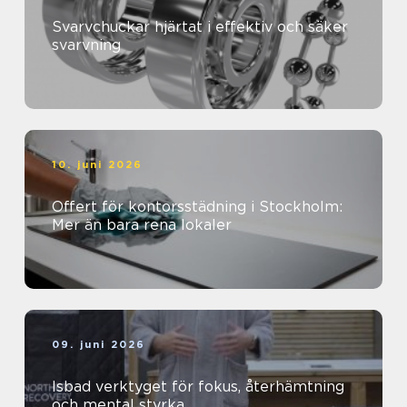
Svarvchuckar hjärtat i effektiv och säker
svarvning
10. juni 2026
Offert för kontorsstädning i Stockholm:
Mer än bara rena lokaler
09. juni 2026
Isbad verktyget för fokus, återhämtning
och mental styrka