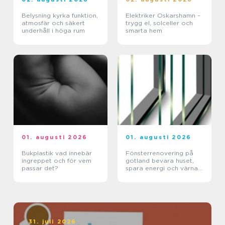
Belysning kyrka funktion,
Elektriker Oskarshamn –
atmosfär och säkert
trygg el, solceller och
underhåll i höga rum
smarta hem
01. augusti 2026
01. augusti 2026
Bukplastik vad innebär
Fönsterrenovering på
ingreppet och för vem
gotland bevara huset,
passar det?
spara energi och värna
hantverket
31. juli 2026