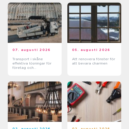
07. augusti 2026
05. augusti 2026
Transport i skåne
Att renovera fönster för
effektiva lösningar för
att bevara charmen
företag och
privatpersoner
02. augusti 2026
02. augusti 2026