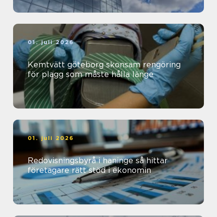
01. juli 2026
Kemtvätt göteborg skonsam rengöring
för plagg som måste hålla länge
01. juli 2026
Redovisningsbyrå i haninge så hittar
företagare rätt stöd i ekonomin