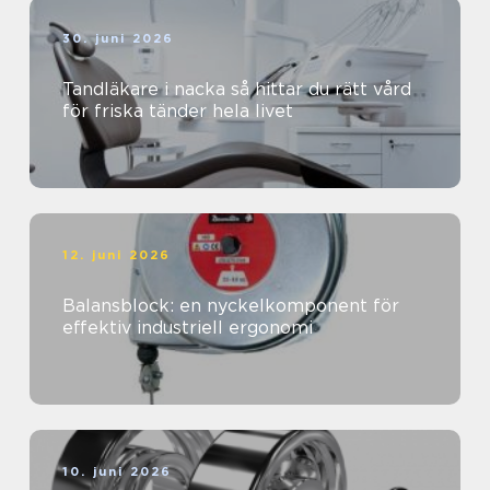
30. juni 2026
Tandläkare i nacka så hittar du rätt vård
för friska tänder hela livet
12. juni 2026
Balansblock: en nyckelkomponent för
effektiv industriell ergonomi
10. juni 2026