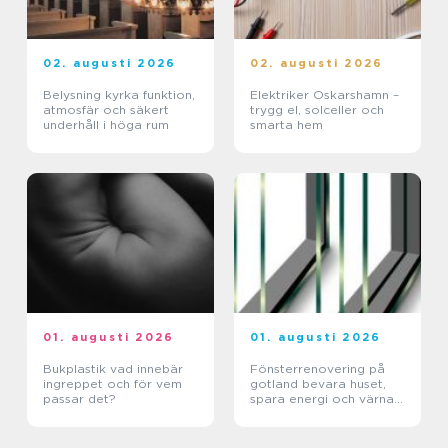
02. augusti 2026
02. augusti 2026
Belysning kyrka funktion,
Elektriker Oskarshamn –
atmosfär och säkert
trygg el, solceller och
underhåll i höga rum
smarta hem
01. augusti 2026
01. augusti 2026
Bukplastik vad innebär
Fönsterrenovering på
ingreppet och för vem
gotland bevara huset,
passar det?
spara energi och värna
hantverket