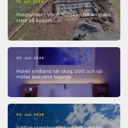
16. juli 2026
Husgrunder i Växjö: Kunskap för en stabil
start på bygget
07. juli 2026
Hotell småland när skog, slott och sjö
möter bekvämt boende
02. juli 2026
Solfilm stockholm smart solskydd för