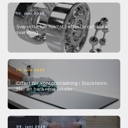
10. juni 2026
Svarvchuckar hjärtat i effektiv och säker
svarvning
10. juni 2026
Offert för kontorsstädning i Stockholm:
Mer än bara rena lokaler
09. juni 2026