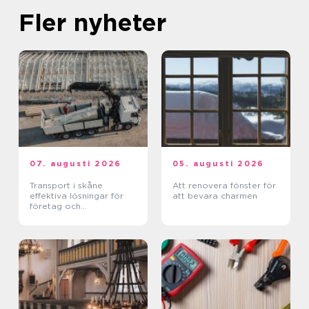
Fler nyheter
07. augusti 2026
05. augusti 2026
Transport i skåne
Att renovera fönster för
effektiva lösningar för
att bevara charmen
företag och
privatpersoner