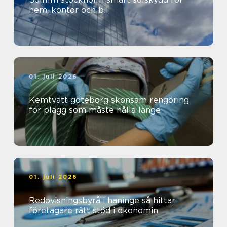
hem, kontor och bil
01. juli 2026
Kemtvätt göteborg skonsam rengöring
för plagg som måste hålla länge
01. juli 2026
Redovisningsbyrå i haninge så hittar
företagare rätt stöd i ekonomin