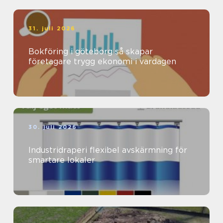
31. juli 2026
Bokföring i göteborg så skapar
företagare trygg ekonomi i vardagen
30. juli 2026
Industridraperi flexibel avskärmning för
smartare lokaler