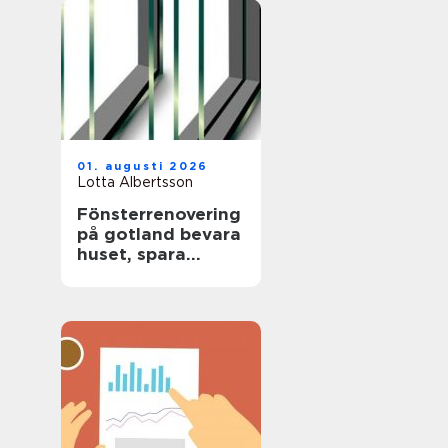
01. augusti 2026
Lotta Albertsson
Fönsterrenovering
på gotland bevara
huset, spara
energi och värna
hantverket