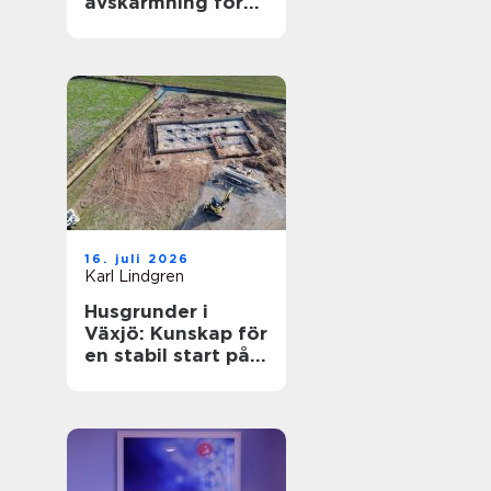
avskärmning för
smartare lokaler
16. juli 2026
Karl Lindgren
Husgrunder i
Växjö: Kunskap för
en stabil start på
bygget