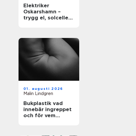
Elektriker
Oskarshamn –
trygg el, solceller
och smarta hem
01. augusti 2026
Malin Lindgren
Bukplastik vad
innebär ingreppet
och för vem
passar det?