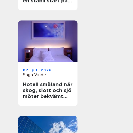
en stabil start på
bygget
07. juli 2026
Saga Vinde
Hotell småland när
skog, slott och sjö
möter bekvämt
boende