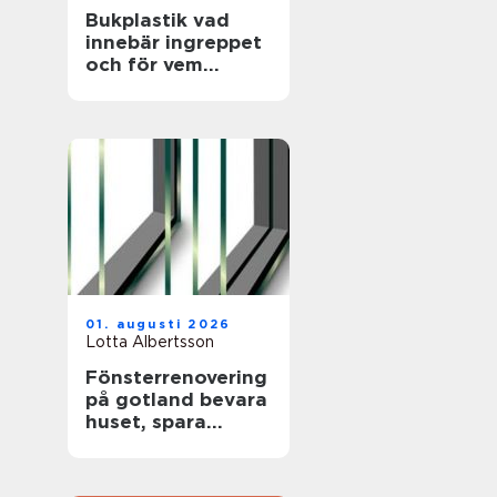
Bukplastik vad
innebär ingreppet
och för vem
passar det?
01. augusti 2026
Lotta Albertsson
Fönsterrenovering
på gotland bevara
huset, spara
energi och värna
hantverket