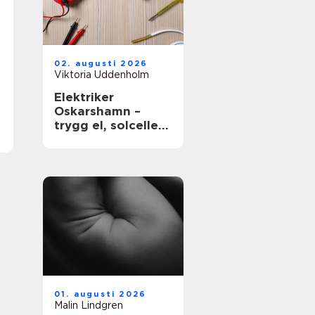
02. augusti 2026
Viktoria Uddenholm
Elektriker
Oskarshamn –
trygg el, solceller
och smarta hem
01. augusti 2026
Malin Lindgren