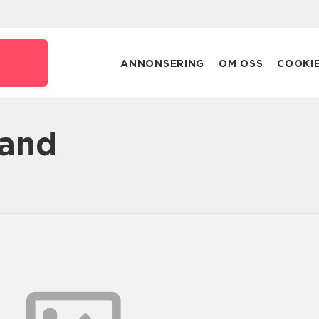
e
ANNONSERING
OM OSS
COOKI
land