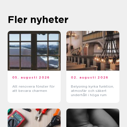
Fler nyheter
05. augusti 2026
02. augusti 2026
Att renovera fönster för
Belysning kyrka funktion,
att bevara charmen
atmosfär och säkert
underhåll i höga rum