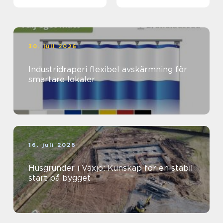
hantverket
30. juli 2026
Industridraperi flexibel avskärmning för
smartare lokaler
16. juli 2026
Husgrunder i Växjö: Kunskap för en stabil
start på bygget