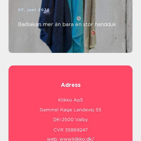
07. juni 2026
Badlakan mer än bara en stor handduk
Adress
web:
www.klikko.dk/