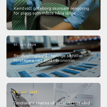
Kemtvätt göteborg skonsam rengöring
för plagg som måste hålla länge
01. juli 2026
Redovisningsbyrå i haninge så hittar
företagare rätt stöd i ekonomin
30. juni 2026
Tandläkare i nacka så hittar du rätt vård