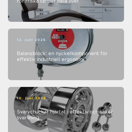
för friska tänder hela livet
12. juni 2026
Balansblock: en nyckelkomponent för
effektiv industriell ergonomi
10. juni 2026
Svarvchuckar hjärtat i effektiv och säker
svarvning