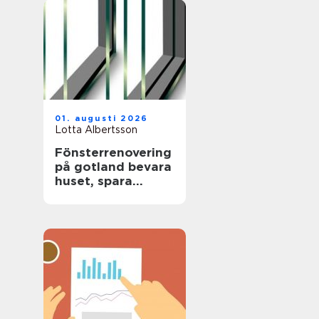
01. augusti 2026
Lotta Albertsson
Fönsterrenovering
på gotland bevara
huset, spara
energi och värna
hantverket