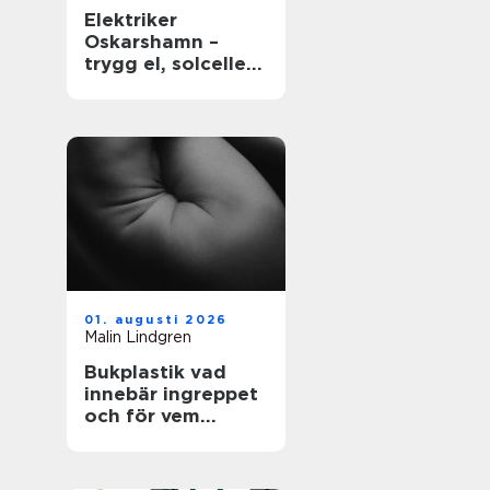
Elektriker
Oskarshamn –
trygg el, solceller
och smarta hem
01. augusti 2026
Malin Lindgren
Bukplastik vad
innebär ingreppet
och för vem
passar det?