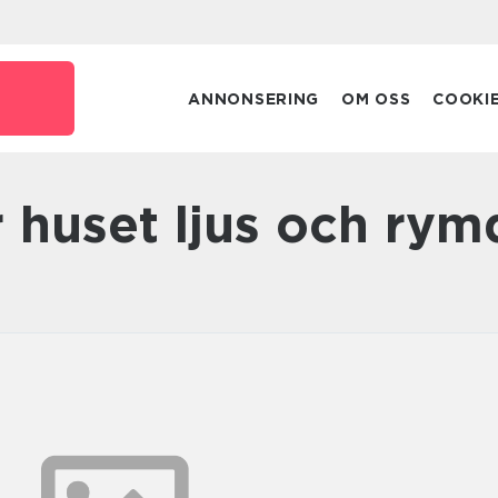
e
ANNONSERING
OM OSS
COOKI
r huset ljus och rym