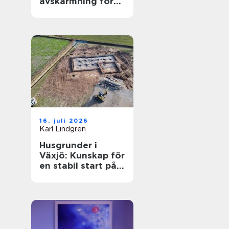
avskärmning för
smartare lokaler
16. juli 2026
Karl Lindgren
Husgrunder i
Växjö: Kunskap för
en stabil start på
bygget