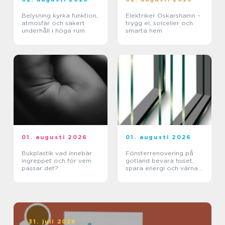
Belysning kyrka funktion,
Elektriker Oskarshamn –
atmosfär och säkert
trygg el, solceller och
underhåll i höga rum
smarta hem
01. augusti 2026
01. augusti 2026
Bukplastik vad innebär
Fönsterrenovering på
ingreppet och för vem
gotland bevara huset,
passar det?
spara energi och värna
hantverket
31. juli 2026