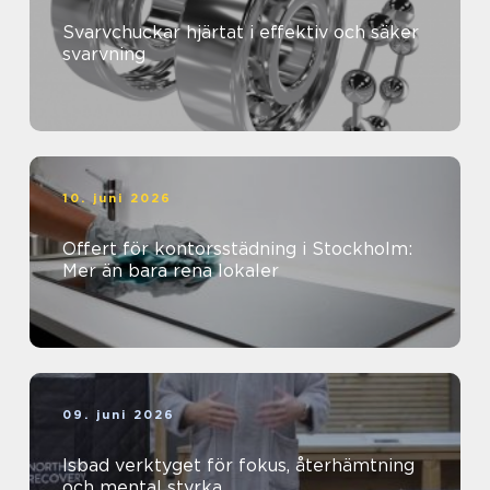
Svarvchuckar hjärtat i effektiv och säker
svarvning
10. juni 2026
Offert för kontorsstädning i Stockholm:
Mer än bara rena lokaler
09. juni 2026
Isbad verktyget för fokus, återhämtning
och mental styrka