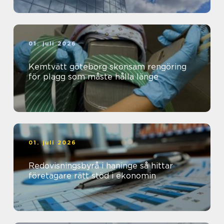
01. juli 2026
Kemtvätt göteborg skonsam rengöring
för plagg som måste hålla länge
01. juli 2026
Redovisningsbyrå i haninge så hittar
företagare rätt stöd i ekonomin