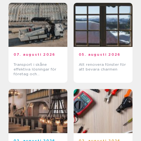
07. augusti 2026
05. augusti 2026
Transport i skåne
Att renovera fönster för
effektiva lösningar för
att bevara charmen
företag och
privatpersoner
02. augusti 2026
02. augusti 2026