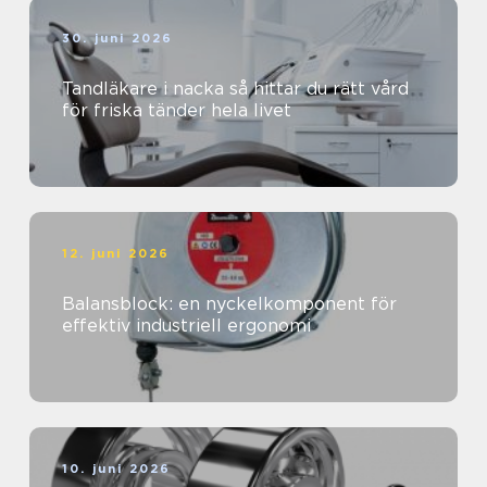
30. juni 2026
Tandläkare i nacka så hittar du rätt vård
för friska tänder hela livet
12. juni 2026
Balansblock: en nyckelkomponent för
effektiv industriell ergonomi
10. juni 2026