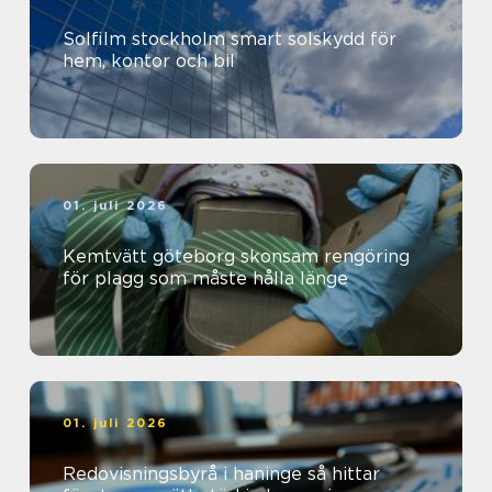
Solfilm stockholm smart solskydd för
hem, kontor och bil
01. juli 2026
Kemtvätt göteborg skonsam rengöring
för plagg som måste hålla länge
01. juli 2026
Redovisningsbyrå i haninge så hittar