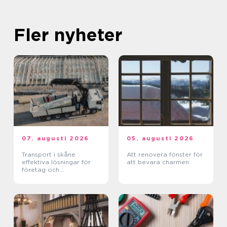
Fler nyheter
07. augusti 2026
05. augusti 2026
Transport i skåne
Att renovera fönster för
effektiva lösningar för
att bevara charmen
företag och
privatpersoner