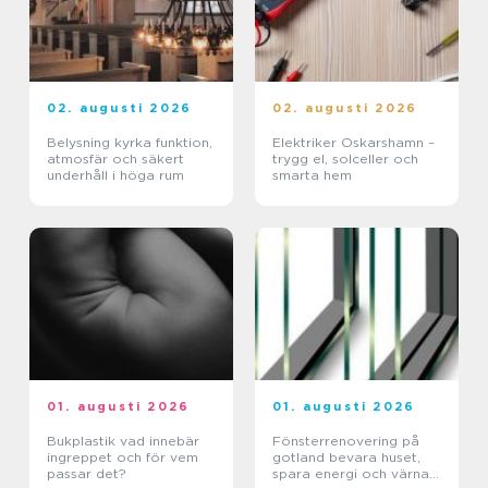
02. augusti 2026
02. augusti 2026
Belysning kyrka funktion,
Elektriker Oskarshamn –
atmosfär och säkert
trygg el, solceller och
underhåll i höga rum
smarta hem
01. augusti 2026
01. augusti 2026
Bukplastik vad innebär
Fönsterrenovering på
ingreppet och för vem
gotland bevara huset,
passar det?
spara energi och värna