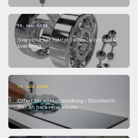
10. juni 2026
Svarvchuckar hjärtat i effektiv och säker
svarvning
10. juni 2026
Offert för kontorsstädning i Stockholm:
Mer än bara rena lokaler