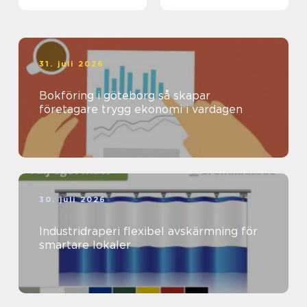
hantverket
31. juli 2026
Bokföring i göteborg så skapar
företagare trygg ekonomi i vardagen
30. juli 2026
Industridraperi flexibel avskärmning för
smartare lokaler