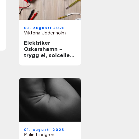
02. augusti 2026
Viktoria Uddenholm
Elektriker
Oskarshamn –
trygg el, solceller
och smarta hem
01. augusti 2026
Malin Lindgren