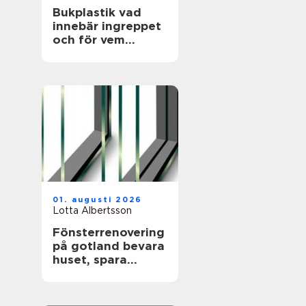
Bukplastik vad
innebär ingreppet
och för vem
passar det?
01. augusti 2026
Lotta Albertsson
Fönsterrenovering
på gotland bevara
huset, spara
energi och värna
hantverket