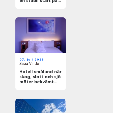
en stabil start på
bygget
07. juli 2026
Saga Vinde
Hotell småland när
skog, slott och sjö
möter bekvämt
boende