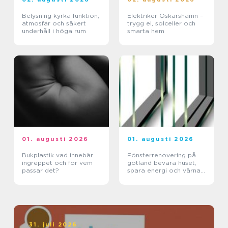
Belysning kyrka funktion,
Elektriker Oskarshamn –
atmosfär och säkert
trygg el, solceller och
underhåll i höga rum
smarta hem
01. augusti 2026
01. augusti 2026
Bukplastik vad innebär
Fönsterrenovering på
ingreppet och för vem
gotland bevara huset,
passar det?
spara energi och värna
hantverket
31. juli 2026