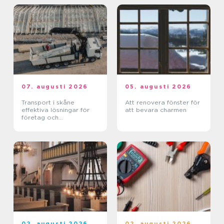
07. augusti 2026
05. augusti 2026
Transport i skåne
Att renovera fönster för
effektiva lösningar för
att bevara charmen
företag och
privatpersoner
02. augusti 2026
02. augusti 2026