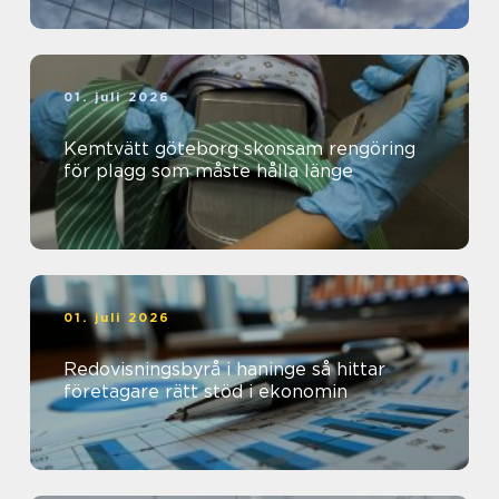
01. juli 2026
Kemtvätt göteborg skonsam rengöring
för plagg som måste hålla länge
01. juli 2026
Redovisningsbyrå i haninge så hittar
företagare rätt stöd i ekonomin