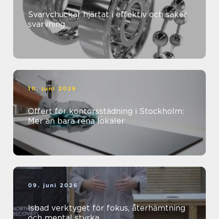
Svarvchuckar hjärtat i effektiv och säker
svarvning
10. juni 2026
Offert för kontorsstädning i Stockholm:
Mer än bara rena lokaler
09. juni 2026
Isbad verktyget för fokus, återhämtning
och mental styrka