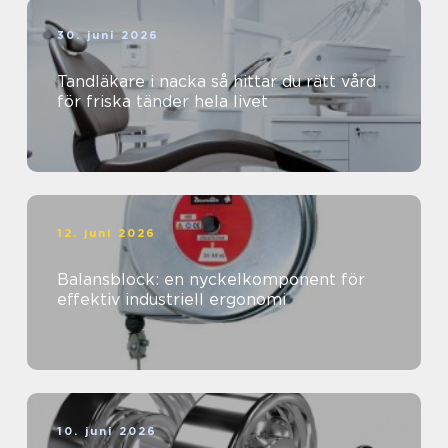
30. juni 2026
Tandläkare i nacka så hittar du rätt vård
för friska tänder hela livet
12. juni 2026
Balansblock: en nyckelkomponent för
effektiv industriell ergonomi
10. juni 2026