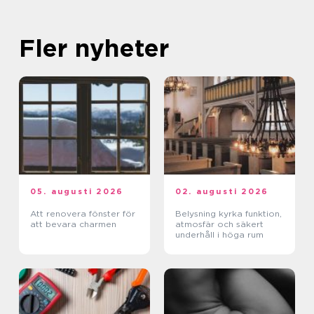
Fler nyheter
05. augusti 2026
02. augusti 2026
Att renovera fönster för
Belysning kyrka funktion,
att bevara charmen
atmosfär och säkert
underhåll i höga rum