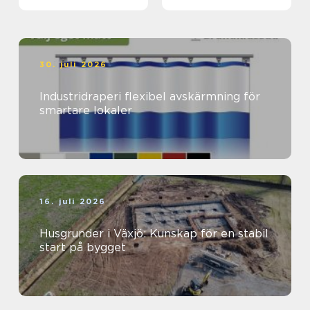
hantverket
30. juli 2026
Industridraperi flexibel avskärmning för
smartare lokaler
16. juli 2026
Husgrunder i Växjö: Kunskap för en stabil
start på bygget