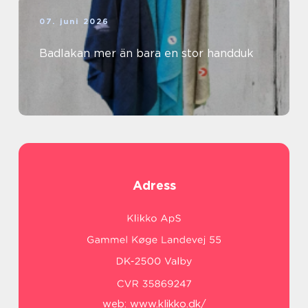
07. juni 2026
Badlakan mer än bara en stor handduk
Adress
web:
www.klikko.dk/