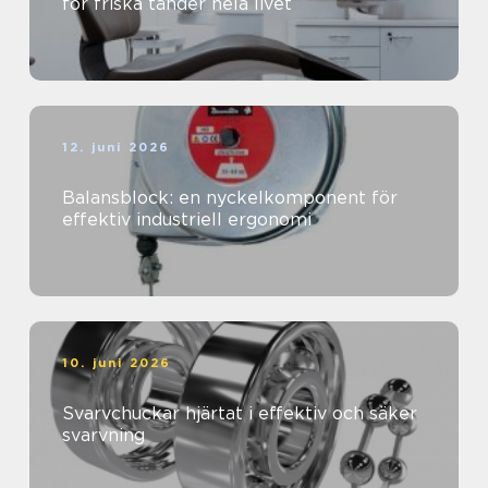
för friska tänder hela livet
12. juni 2026
Balansblock: en nyckelkomponent för
effektiv industriell ergonomi
10. juni 2026
Svarvchuckar hjärtat i effektiv och säker
svarvning