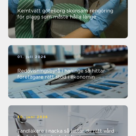
Kemtvätt göteborg skonsam rengöring
för plagg som måste hålla länge
01. juli 2026
Redovisningsbyrå i haninge så hittar
företagare rätt stöd i ekonomin
30. juni 2026
Tandläkare i nacka så hittar du rätt vård