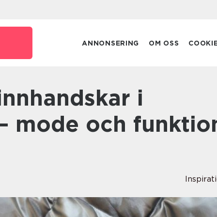
e
ANNONSERING
OM OSS
COOKI
– mode och funktio
Inspirat