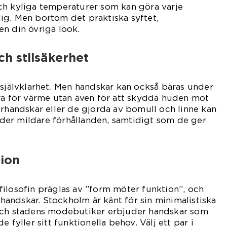
ch kyliga temperaturer som kan göra varje
ig. Men bortom det praktiska syftet,
n din övriga look.
ch stilsäkerhet
 självklarhet. Men handskar kan också bäras under
ra för värme utan även för att skydda huden mot
erhandskar eller de gjorda av bomull och linne kan
er mildare förhållanden, samtidigt som de ger
ion
ilosofin präglas av ”form möter funktion”, och
r handskar. Stockholm är känt för sin minimalistiska
och stadens modebutiker erbjuder handskar som
 fyller sitt funktionella behov. Välj ett par i