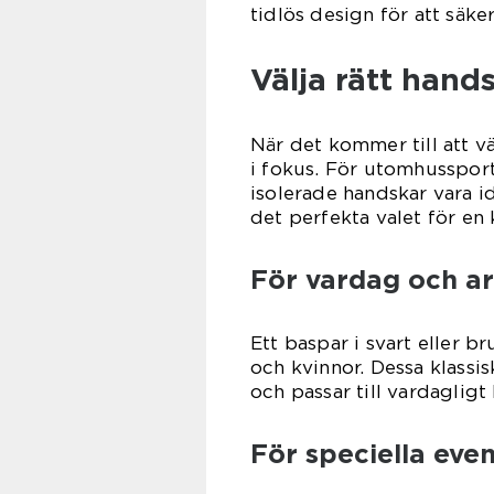
tidlös design för att säke
Välja rätt handsk
När det kommer till att vä
i fokus. För utomhussport 
isolerade handskar vara i
det perfekta valet för en 
För vardag och a
Ett baspar i svart eller b
och kvinnor. Dessa klassi
och passar till vardagligt
För speciella ev