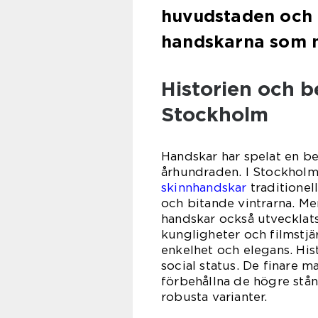
huvudstaden och h
handskarna som ma
Historien och b
Stockholm
Handskar har spelat en be
århundraden. I Stockholm,
skinnhandskar
traditionel
och bitande vintrarna. Me
handskar också utvecklats 
kungligheter och filmstjä
enkelhet och elegans. His
social status. De finare m
förbehållna de högre stå
robusta varianter.