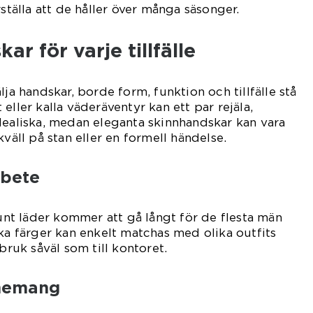
rställa att de håller över många säsonger.
ar för varje tillfälle
lja handskar, borde form, funktion och tillfälle stå
eller kalla väderäventyr kan ett par rejäla,
dealiska, medan eleganta skinnhandskar kan vara
kväll på stan eller en formell händelse.
rbete
runt läder kommer att gå långt för de flesta män
ska färger kan enkelt matchas med olika outfits
 bruk såväl som till kontoret.
enemang