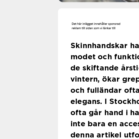
Skinnhandskar har
modet och funkti
de skiftande årst
vintern, ökar grep
och fulländar ofta
elegans. I Stockh
ofta går hand i h
inte bara en acce
denna artikel utf