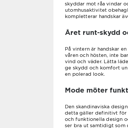
skyddar mot råa vindar o
utomhusaktivitet obehagl
kompletterar handskar äve
Året runt-skydd o
På vintern är handskar en
våren och hösten, inte ba
vind och väder. Lätta läd
ge skydd och komfort und
en polerad look.
Mode möter funkt
Den skandinaviska designf
detta gäller definitivt fö
och funktionella design 
ser bra ut samtidigt som de