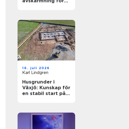
avskärmning för
smartare lokaler
16. juli 2026
Karl Lindgren
Husgrunder i
Växjö: Kunskap för
en stabil start på
bygget