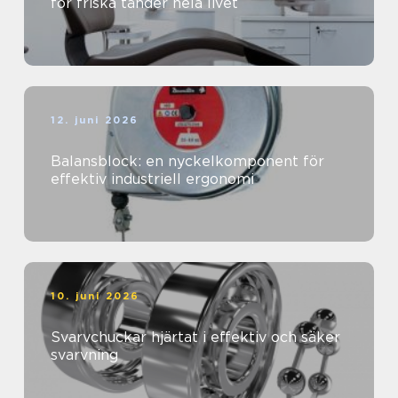
för friska tänder hela livet
12. juni 2026
Balansblock: en nyckelkomponent för
effektiv industriell ergonomi
10. juni 2026
Svarvchuckar hjärtat i effektiv och säker
svarvning