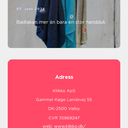
07. juni 2026
Badlakan mer än bara en stor handduk
Adress
web:
www.klikko.dk/