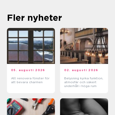
Fler nyheter
05. augusti 2026
02. augusti 2026
Att renovera fönster för
Belysning kyrka funktion,
att bevara charmen
atmosfär och säkert
underhåll i höga rum