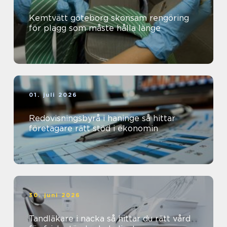
Kemtvätt göteborg skonsam rengöring
för plagg som måste hålla länge
01. juli 2026
Redovisningsbyrå i haninge så hittar
företagare rätt stöd i ekonomin
30. juni 2026
Tandläkare i nacka så hittar du rätt vård