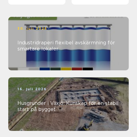
hantverket
30. juli 2026
Industridraperi flexibel avskärmning för
smartare lokaler
16. juli 2026
Husgrunder i Växjö: Kunskap för en stabil
start på bygget