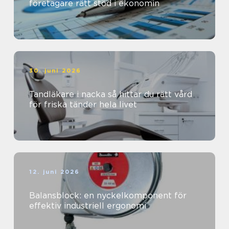
företagare rätt stöd i ekonomin
30. juni 2026
Tandläkare i nacka så hittar du rätt vård
för friska tänder hela livet
12. juni 2026
Balansblock: en nyckelkomponent för
effektiv industriell ergonomi