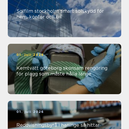
Solfilm stockholm smart solskydd för
hem, kontor och bil
01. juli 2026
Kemtvätt göteborg skonsam rengöring
för plagg som måste hålla länge
01. juli 2026
Redovisningsbyrå i haninge så hittar