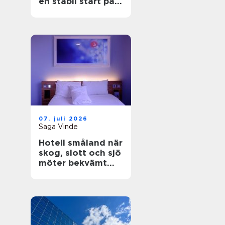
en stabil start på
bygget
07. juli 2026
Saga Vinde
Hotell småland när
skog, slott och sjö
möter bekvämt
boende