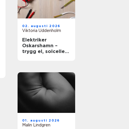
02. augusti 2026
Viktoria Uddenholm
Elektriker
Oskarshamn –
trygg el, solceller
och smarta hem
01. augusti 2026
Malin Lindgren