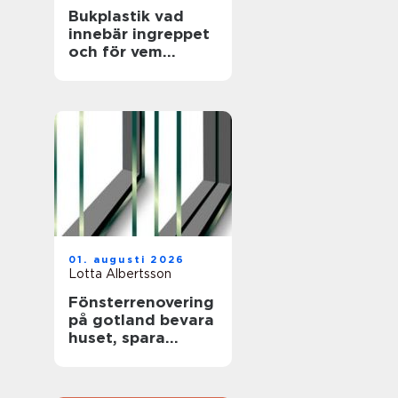
Bukplastik vad
innebär ingreppet
och för vem
passar det?
01. augusti 2026
Lotta Albertsson
Fönsterrenovering
på gotland bevara
huset, spara
energi och värna
hantverket