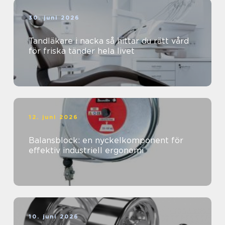
30. juni 2026
Tandläkare i nacka så hittar du rätt vård
för friska tänder hela livet
12. juni 2026
Balansblock: en nyckelkomponent för
effektiv industriell ergonomi
10. juni 2026