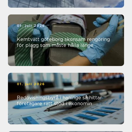
01. juli 2026
Kemtvätt göteborg skonsam rengöring
för plagg som måste hålla länge
01. juli 2026
Redovisningsbyrå i haninge så hittar
företagare rätt stöd i ekonomin