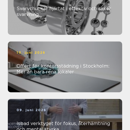
Svarvchuckar hjärtat i effektiv och säker
svarvning
10. juni 2026
Offert för kontorsstädning i Stockholm:
Mer än bara rena lokaler
09. juni 2026
Isbad verktyget för fokus, återhämtning
och mental styrka