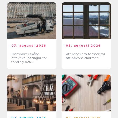
07. augusti 2026
05. augusti 2026
Transport i skåne
Att renovera fönster för
effektiva lösningar för
att bevara charmen
företag och
privatpersoner
02. augusti 2026
02. augusti 2026