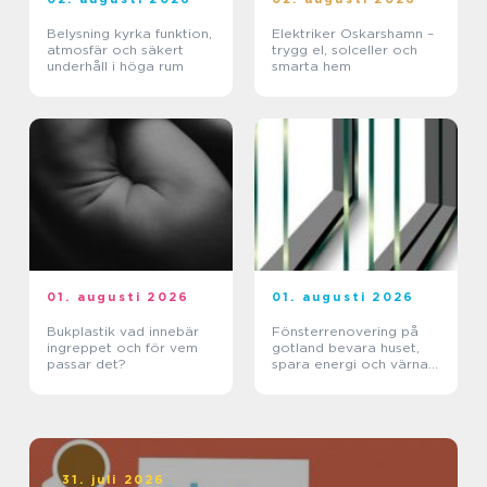
Belysning kyrka funktion,
Elektriker Oskarshamn –
atmosfär och säkert
trygg el, solceller och
underhåll i höga rum
smarta hem
01. augusti 2026
01. augusti 2026
Bukplastik vad innebär
Fönsterrenovering på
ingreppet och för vem
gotland bevara huset,
passar det?
spara energi och värna
hantverket
31. juli 2026