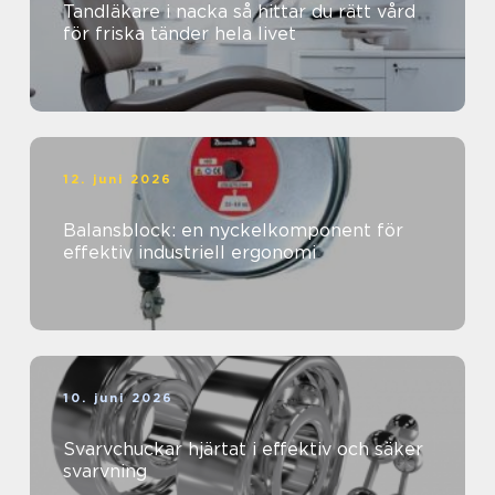
Tandläkare i nacka så hittar du rätt vård
för friska tänder hela livet
12. juni 2026
Balansblock: en nyckelkomponent för
effektiv industriell ergonomi
10. juni 2026
Svarvchuckar hjärtat i effektiv och säker
svarvning