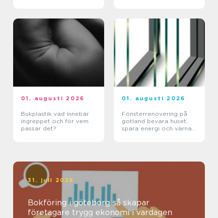
01. augusti 2026
01. augusti 2026
Bukplastik vad innebär
Fönsterrenovering på
ingreppet och för vem
gotland bevara huset,
passar det?
spara energi och värna
hantverket
31. juli 2026
Bokföring i göteborg så skapar
företagare trygg ekonomi i vardagen