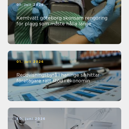
01. juli 2026
Kemtvätt göteborg skonsam rengöring
för plagg som måste hålla länge
01. juli 2026
Redovisningsbyrå i haninge så hittar
företagare rätt stöd i ekonomin
30. juni 2026