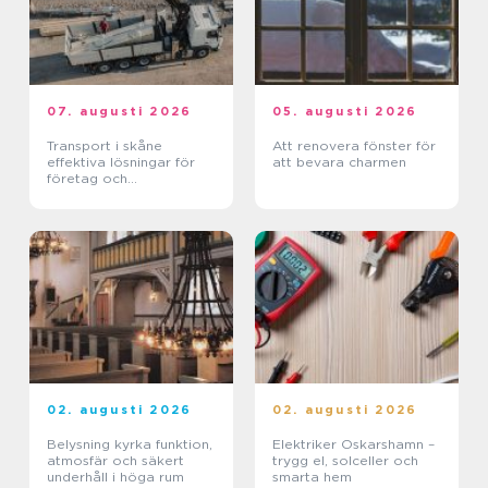
07. augusti 2026
05. augusti 2026
Transport i skåne
Att renovera fönster för
effektiva lösningar för
att bevara charmen
företag och
privatpersoner
02. augusti 2026
02. augusti 2026
Belysning kyrka funktion,
Elektriker Oskarshamn –
atmosfär och säkert
trygg el, solceller och
underhåll i höga rum
smarta hem