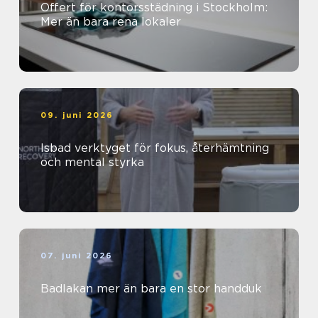
Offert för kontorsstädning i Stockholm:
Mer än bara rena lokaler
09. juni 2026
Isbad verktyget för fokus, återhämtning
och mental styrka
07. juni 2026
Badlakan mer än bara en stor handduk