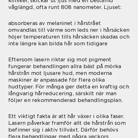
kliniker, skickar ut ljus med en bestämd
våglängd, ofta runt 808 nanometer. Ljuset:
absorberas av melaninet i hårstrået
omvandlas till värme som leds ner i hårsäcken
höjer temperaturen tills hårsäcken skadas och
inte längre kan bilda hår som tidigare
Eftersom lasern riktar sig mot pigment
fungerar behandlingen allra bäst på mörka
hårstrån mot ljusare hud, men moderna
maskiner är anpassade för flera olika
hudtyper. För många ger detta en kraftig och
långvarig hårreducering, särskilt när man
följer en rekommenderad behandlingsplan.
Ett viktigt fakta är att hår växer i olika faser.
Lasern påverkar framför allt de hårstrån som
befinner sig i aktiv tillväxt. Därför behövs
flera behandlingar med några veckors