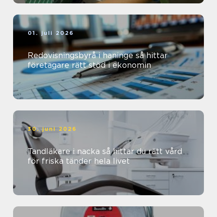
01. juli 2026
Redovisningsbyrå i haninge så hittar
företagare rätt stöd i ekonomin
30. juni 2026
Tandläkare i nacka så hittar du rätt vård
för friska tänder hela livet