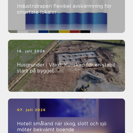
Industridraperi flexibel avskärmning för
smartare lokaler
16. juli 2026
Husgrunder i Växjö: Kunskap för en stabil
start på bygget
07. juli 2026
Hotell småland när skog, slott och sjö
möter bekvämt boende