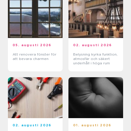
05. augusti 2026
02. augusti 2026
Att renovera fönster för
Belysning kyrka funktion,
att bevara charmen
atmosfär och säkert
underhåll i höga rum
02. augusti 2026
01. augusti 2026