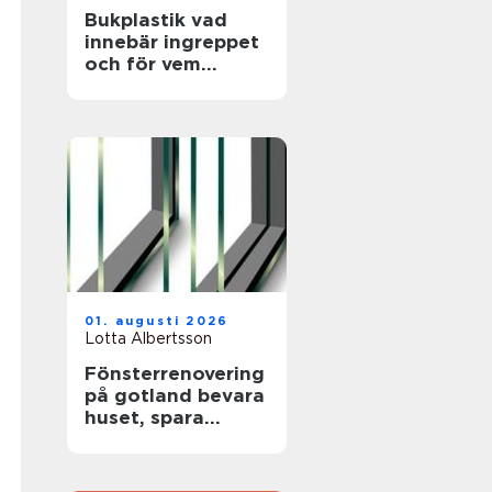
Bukplastik vad
innebär ingreppet
och för vem
passar det?
01. augusti 2026
Lotta Albertsson
Fönsterrenovering
på gotland bevara
huset, spara
energi och värna
hantverket