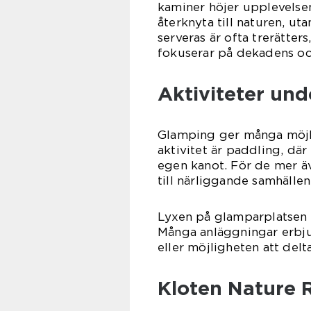
kaminer höjer upplevelsen
återknyta till naturen, ut
serveras är ofta trerätter
fokuserar på dekadens oc
Aktiviteter unde
Glamping ger många möjli
aktivitet är paddling, dä
egen kanot. För de mer äv
till närliggande samhälle
Lyxen på glamparplatsen b
Många anläggningar erbju
eller möjligheten att delt
Kloten Nature 