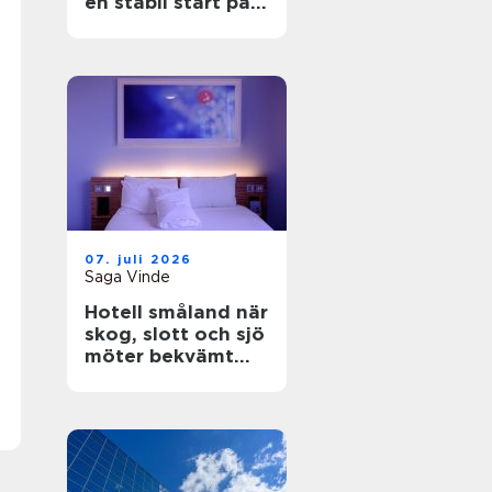
en stabil start på
bygget
07. juli 2026
Saga Vinde
Hotell småland när
skog, slott och sjö
möter bekvämt
boende