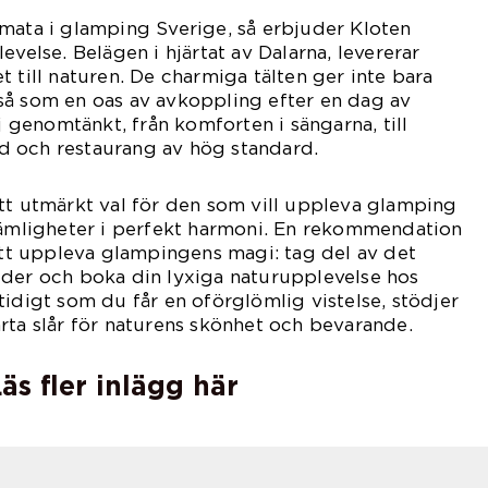
mata i glamping Sverige, så erbjuder Kloten
evelse. Belägen i hjärtat av Dalarna, levererar
 till naturen. De charmiga tälten ger inte bara
så som en oas av avkoppling efter en dag av
lj genomtänkt, från komforten i sängarna, till
and och restaurang av hög standard.
tt utmärkt val för den som vill uppleva glamping
kvämligheter i perfekt harmoni. En rekommendation
 att uppleva glampingens magi: tag del av det
uder och boka din lyxiga naturupplevelse hos
tidigt som du får en oförglömlig vistelse, stödjer
rta slår för naturens skönhet och bevarande.
äs fler inlägg här