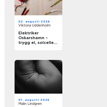
02. augusti 2026
Viktoria Uddenholm
Elektriker
Oskarshamn –
trygg el, solceller
och smarta hem
01. augusti 2026
Malin Lindgren