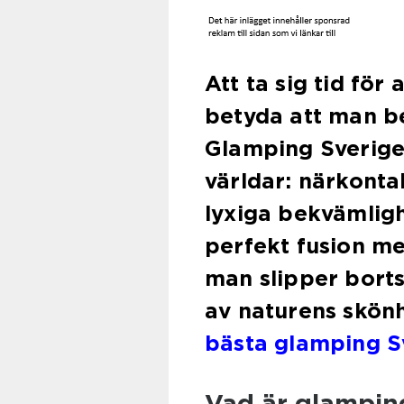
Att ta sig tid för
betyda att man b
Glamping Sverige
världar: närkont
lyxiga bekvämlig
perfekt fusion m
man slipper borts
av naturens skönh
bästa glamping S
Vad är glampin