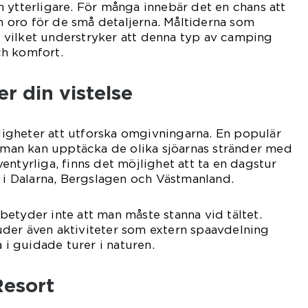
 ytterligare. För många innebär det en chans att
an oro för de små detaljerna. Måltiderna som
s, vilket understryker att denna typ av camping
h komfort.
r din vistelse
gheter att utforska omgivningarna. En populär
r man kan upptäcka de olika sjöarnas stränder med
entyrliga, finns det möjlighet att ta en dagstur
n i Dalarna, Bergslagen och Västmanland.
etyder inte att man måste stanna vid tältet.
der även aktiviteter som extern spaavdelning
a i guidade turer i naturen.
Resort