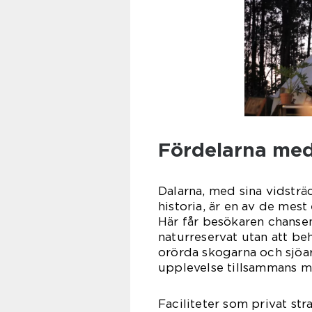
Fördelarna med
Dalarna, med sina vidsträ
historia, är en av de mest
Här får besökaren chansen
naturreservat utan att b
orörda skogarna och sjöar
upplevelse tillsammans me
Faciliteter som privat str