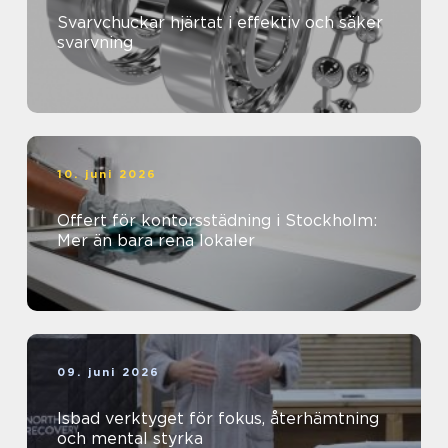
Svarvchuckar hjärtat i effektiv och säker
svarvning
10. juni 2026
Offert för kontorsstädning i Stockholm:
Mer än bara rena lokaler
09. juni 2026
Isbad verktyget för fokus, återhämtning
och mental styrka