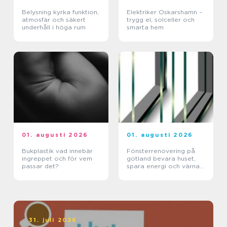
Belysning kyrka funktion,
Elektriker Oskarshamn –
atmosfär och säkert
trygg el, solceller och
underhåll i höga rum
smarta hem
01. augusti 2026
01. augusti 2026
Bukplastik vad innebär
Fönsterrenovering på
ingreppet och för vem
gotland bevara huset,
passar det?
spara energi och värna
hantverket
31. juli 2026