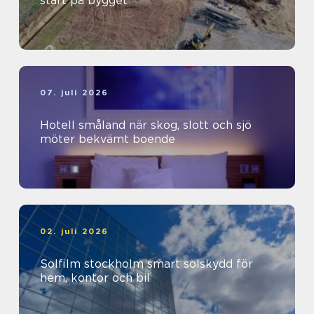
start på bygget
07. juli 2026
Hotell småland när skog, slott och sjö
möter bekvämt boende
02. juli 2026
Solfilm stockholm smart solskydd för
hem, kontor och bil