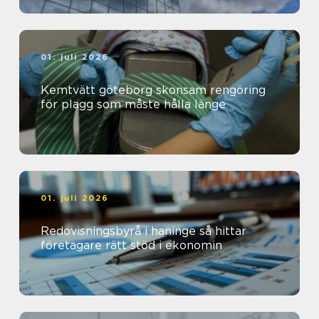
01. juli 2026
Kemtvätt göteborg skonsam rengöring
för plagg som måste hålla länge
01. juli 2026
Redovisningsbyrå i haninge så hittar
företagare rätt stöd i ekonomin