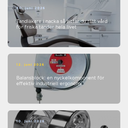
30. juni 2026
Tandläkare i nacka så hittar du rätt vård
för friska tänder hela livet
12. juni 2026
Balansblock: en nyckelkomponent för
effektiv industriell ergonomi
10. juni 2026