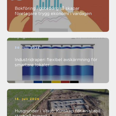
Bokföring i göteborg så skapar
företagare trygg ekonomi i vardagen
30. juli 2026
Industridraperi flexibel avskärmning för
smartare lokaler
16. juli 2026
Husgrunder i Växjö: Kunskap för en stabil