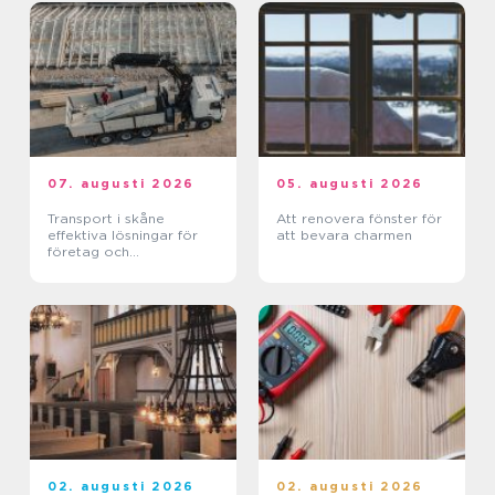
07. augusti 2026
05. augusti 2026
Transport i skåne
Att renovera fönster för
effektiva lösningar för
att bevara charmen
företag och
privatpersoner
02. augusti 2026
02. augusti 2026