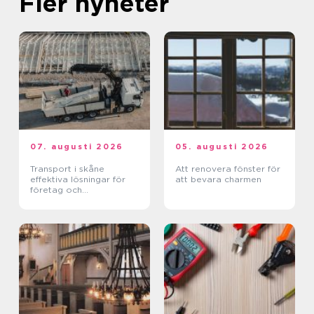
Fler nyheter
07. augusti 2026
05. augusti 2026
Transport i skåne
Att renovera fönster för
effektiva lösningar för
att bevara charmen
företag och
privatpersoner