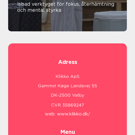
Isbad verktyget för fokus, återhämtning
och mental styrka
Adress
web:
www.klikko.dk/
Menu