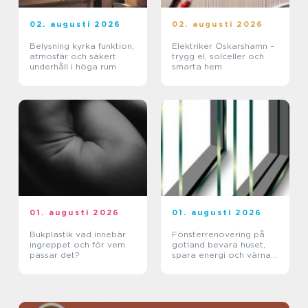
02. augusti 2026
02. augusti 2026
Belysning kyrka funktion,
Elektriker Oskarshamn –
atmosfär och säkert
trygg el, solceller och
underhåll i höga rum
smarta hem
01. augusti 2026
01. augusti 2026
Bukplastik vad innebär
Fönsterrenovering på
ingreppet och för vem
gotland bevara huset,
passar det?
spara energi och värna
hantverket