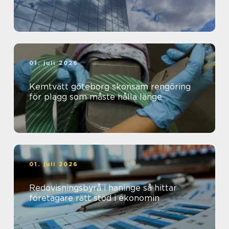
01. juli 2026
Kemtvätt göteborg skonsam rengöring
för plagg som måste hålla länge
01. juli 2026
Redovisningsbyrå i haninge så hittar
företagare rätt stöd i ekonomin