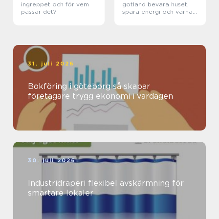
ingreppet och för vem
gotland bevara huset,
passar det?
spara energi och värna
hantverket
31. juli 2026
Bokföring i göteborg så skapar
företagare trygg ekonomi i vardagen
30. juli 2026
Industridraperi flexibel avskärmning för
smartare lokaler