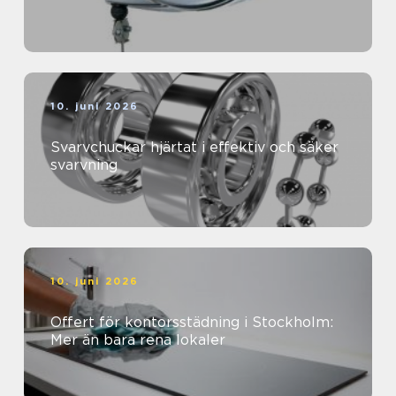
10. juni 2026
Svarvchuckar hjärtat i effektiv och säker
svarvning
10. juni 2026
Offert för kontorsstädning i Stockholm:
Mer än bara rena lokaler