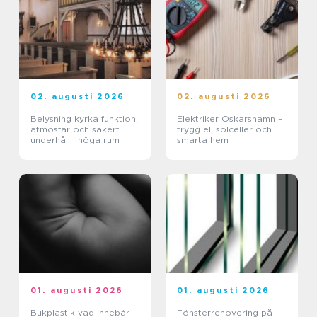
02. augusti 2026
02. augusti 2026
Belysning kyrka funktion,
Elektriker Oskarshamn –
atmosfär och säkert
trygg el, solceller och
underhåll i höga rum
smarta hem
01. augusti 2026
01. augusti 2026
Bukplastik vad innebär
Fönsterrenovering på