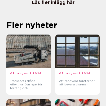
Läs fler inlägg här
Fler nyheter
07. augusti 2026
05. augusti 2026
Transport i skåne
Att renovera fönster för
effektiva lösningar för
att bevara charmen
företag och
privatpersoner