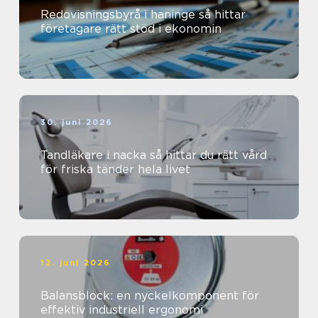
Redovisningsbyrå i haninge så hittar
företagare rätt stöd i ekonomin
30. juni 2026
Tandläkare i nacka så hittar du rätt vård
för friska tänder hela livet
12. juni 2026
Balansblock: en nyckelkomponent för
effektiv industriell ergonomi