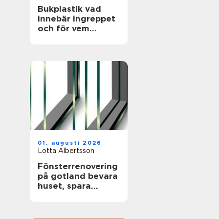
Bukplastik vad
innebär ingreppet
och för vem
passar det?
01. augusti 2026
Lotta Albertsson
Fönsterrenovering
på gotland bevara
huset, spara
energi och värna
hantverket