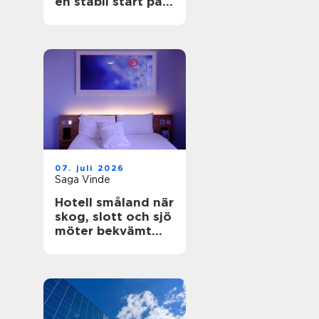
en stabil start på
bygget
07. juli 2026
Saga Vinde
Hotell småland när
skog, slott och sjö
möter bekvämt
boende