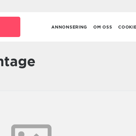
e
ANNONSERING
OM OSS
COOKI
ntage