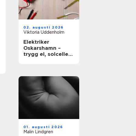
02. augusti 2026
Viktoria Uddenholm
Elektriker
Oskarshamn –
trygg el, solceller
och smarta hem
01. augusti 2026
Malin Lindgren